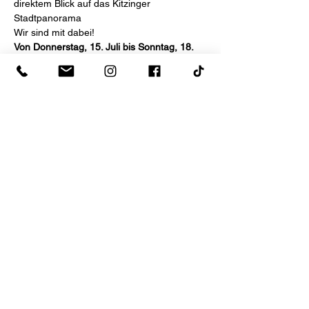
direktem Blick auf das Kitzinger 
Stadtpanorama
Wir sind mit dabei!
Von Donnerstag, 15. Juli bis Sonntag, 18. 
Juli schenken wir unsere Weine aus!
Veranstaltungsort:   Ehemaliges 
Gartenschaugelände - Stadtbalkon
Öffnungszeiten:        Donnerstag 17 bis 22 
Uhr
Mehr anzeigen
Diese Veranstaltung teilen
Winzerhof Burrlein - Hauptstr.
149 - 97320
Mainstockheim - Fon
09321/5578 -
mail@burrlein.com
Impressum
-
Datenschutz
-
AGB
-